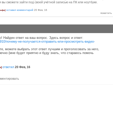
и вы сможете зайти под своей учётной записью на ПК или ноутбуке.
оставил комментарий
20 Фев, 16
рофи]
! Найден ответ на ваш вопрос. Здесь вопрос и ответ:
u/1910/почему-не-получается-отправить-или-просмотреть-видео-
, можете выбрать этот ответ лучшим и проголосовать за него,
нечно (мне будет приятно и буду знать, что стараюсь помочь
ответил
20 Фев, 16
и]