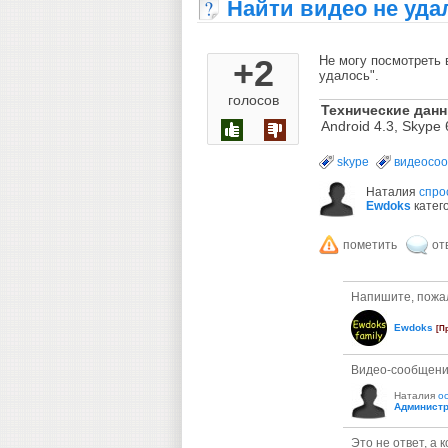
Найти видео не уда
+2
Не могу посмотреть 
удалось".
голосов
Технические дан
Android 4.3, Skype 
skype
видеосо
Наталия
спро
Ewdoks
катег
Напишите, пожал
Ewdoks
[П
Видео-сообщение
Наталия
о
Администр
Это не ответ, а 