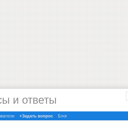
сы и ответы
ователи
+Задать вопрос
Блог