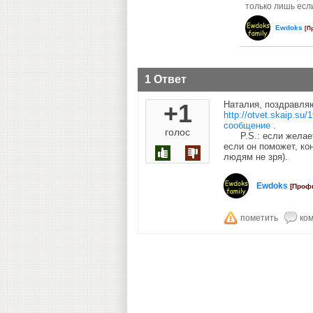
только лишь есл
Ewdoks
[П
1 Ответ
+1
Наталия, поздравляю
http://otvet.skaip.s
сообщение
.
голос
P.S.: если желаете
если он поможет, ко
людям не зря).
Ewdoks
[Проф