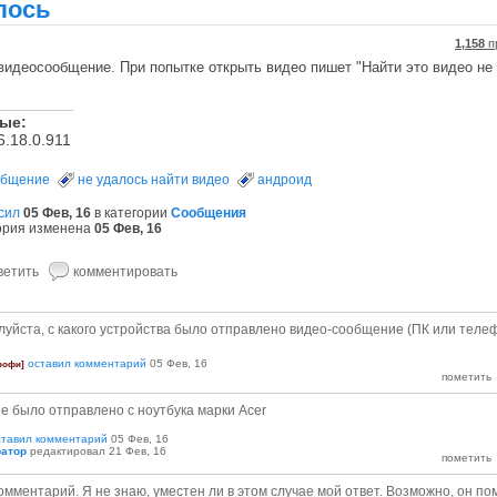
лось
1,158
п
видеосообщение. При попытке открыть видео пишет "Найти это видео не
ные:
6.18.0.911
общение
не удалось найти видео
андроид
сил
05 Фев, 16
в категории
Сообщения
ория изменена
05 Фев, 16
уйста, с какого устройства было отправлено видео-сообщение (ПК или телеф
оставил комментарий
05 Фев, 16
рофи]
 было отправлено с ноутбука марки Acer
ставил комментарий
05 Фев, 16
атор
редактировал
21 Фев, 16
комментарий. Я не знаю, уместен ли в этом случае мой ответ. Возможно, он по