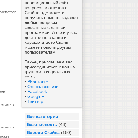
неофициальный сайт
вопросов и ответов о
росмотров
Скайпе, где можете
получить помощь задавая
любые вопросы
связанные с данной
программой. А если у вас
достаточно знаний и
хорошо знаете Скайп,
можете помочь другим
пользователям.
Также, приглашаем вас
присоединиться к нашим
группам в социальных
сетях:
•
ВКонтакте
•
Одноклассники
•
Facebook
он).
•
Google+
•
Твиттер
Все категории
Безопасность
(43)
Версии Скайпа
(150)
может,