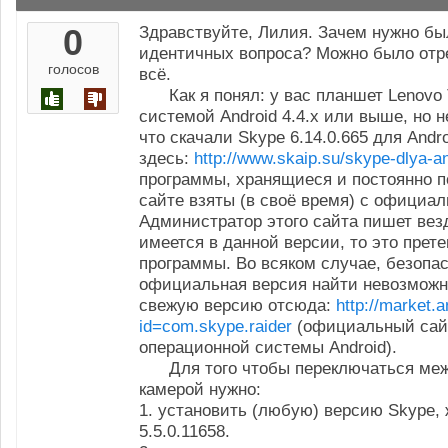
0
Здравствуйте, Лилия. Зачем нужно бы
идентичных вопроса? Можно было отре
голосов
всё.
Как я понял: у вас планшет Lenovo 
системой Android 4.4.x или выше, но н
что скачали Skype 6.14.0.665 для Andro
здесь:
http://www.skaip.su/skype-dlya-an
программы, хранящиеся и постоянно 
сайте взяты (в своё время) с официал
Администратор этого сайта пишет везд
имеется в данной версии, то это прет
программы. Во всяком случае, безопа
официальная версия найти невозможн
свежую версию отсюда:
http://market.
id=com.skype.raider
(официальный сай
операционной системы Android).
Для того чтобы переключаться меж
камерой нужно:
1. установить (любую) версию Skype,
5.5.0.11658.