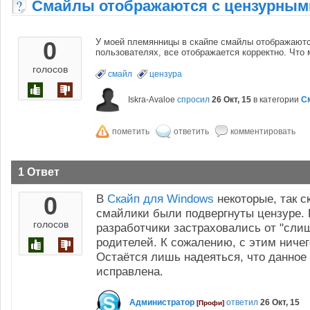
Смайлы отображаются с цензурным
0
У моей племянницы в скайпе смайлы отображаются
пользователях, все отображается корректно. Что
голосов
смайл
цензура
Iskra-Avaloe
спросил
26 Окт, 15
в категории
С
1 Ответ
0
В
Скайп для Windows
некоторые, так с
смайлики были подвергнуты цензуре. 
голосов
разработчики застраховались от "сли
родителей. К сожалению, с этим ничег
Остаётся лишь надеяться, что данное
исправлена.
Администратор
ответил
26 Окт, 15
[Профи]