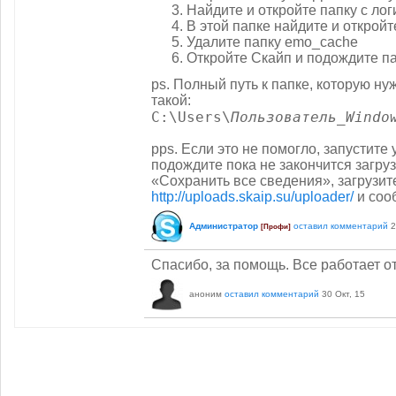
Найдите и откройте папку с л
В этой папке найдите и открой
Удалите папку emo_cache
Откройте Скайп и подождите п
ps. Полный путь к папке, которую ну
такой:
C:\Users\
Пользователь_Windo
pps. Если это не помогло, запустите 
подождите пока не закончится загру
«Сохранить все сведения», загрузи
http://uploads.skaip.su/uploader/
и соо
Администратор
оставил комментарий
2
[Профи]
Спасибо, за помощь. Все работает о
аноним
оставил комментарий
30 Окт, 15