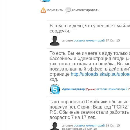
В том то и дело, что у нее все смайл
сердечки.
аноним
оставил комментарий
27 Окт, 15
То есть, Вы не имеете в виду только
бассейне» и «демонстрация ягодиц»,
так, тогда это какая-та ошибка. Вы 
показать данный эффект в действии
странице
http://uploads.skaip.su/uploa
код.
Администратор
оставил комментарий
2
[Профи]
Так поправочка) Смайлики обычные 
поцелуи нет. Скрин: Ваш код "FGIRZ"
P.S. Обычные значки стали работать
возраст с 7 на 17 лет...
аноним
оставил комментарий
28 Окт, 15
редактировал
28 Окт, 15