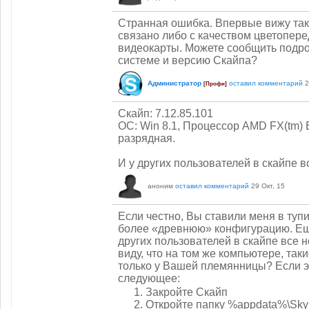
Странная ошибка. Впервые вижу тако
связано либо с качеством цветопере
видеокарты. Можете сообщить подр
системе и версию Скайпа?
Администратор
оставил комментарий
2
[Профи]
Скайп: 7.12.85.101
ОС: Win 8.1, Процессор AMD FX(tm) E
разрядная.
И у других пользователей в скайпе 
аноним
оставил комментарий
29 Окт, 15
Если честно, Вы ставили меня в тупи
более «древнюю» конфигурацию. Ещё
других пользователей в скайпе все
виду, что на том же компьютере, та
только у Вашей племянницы? Если эт
следующее:
Закройте Скайп
Откройте папку %appdata%\Sk