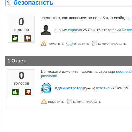
безопаснсть
0
после того, как повсеместно не работал скайп, не
голосов
аноним
спросил
25 Сен, 15
в категории
Безоп
1 Ответ
0
Вы можете изменить пароль на странице
secure.s
password
голосов
Администратор
ответил
27 Сен, 15
[Профи]