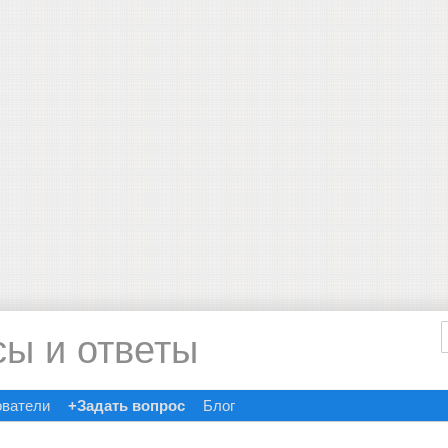
сы и ответы
ователи
+Задать вопрос
Блог