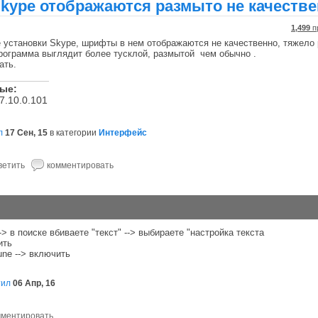
kype отображаются размыто не качеств
1,499
п
 установки Skype, шрифты в нем отображаются не качественно, тяжело 
программа выглядит более тусклой, размытой чем обычно .
ать.
ные:
7.10.0.101
л
17 Сен, 15
в категории
Интерфейс
> в поиске вбиваете "текст" --> выбираете "настройка текста
ить
une --> включить
тил
06 Апр, 16