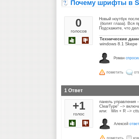
Почему шрифты в S
0
Новый ноутбук после
(болят глаза). Вся 
Подскажите, что дел
голосов
Технические дан
windows 8.1 Skepe 
Роман
спроси
1 Ответ
+1
панель управления --
ClearType" --> включ
или: Win + R --> ctt
голос
Алексей
отве